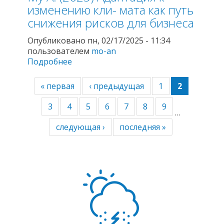
прогностического моделирования
изменению кли- мата как путь
снижения рисков для бизнеса
Опубликовано пн, 02/17/2025 - 11:34
пользователем
mo-an
Подробнее
о Анисимов, О.А., Гайда, И.В., Му А.
(2023) Адаптация к изменению кли-
мата как путь снижения рисков для
« первая
‹ предыдущая
1
2
бизнеса
3
4
5
6
7
8
9
…
следующая ›
последняя »