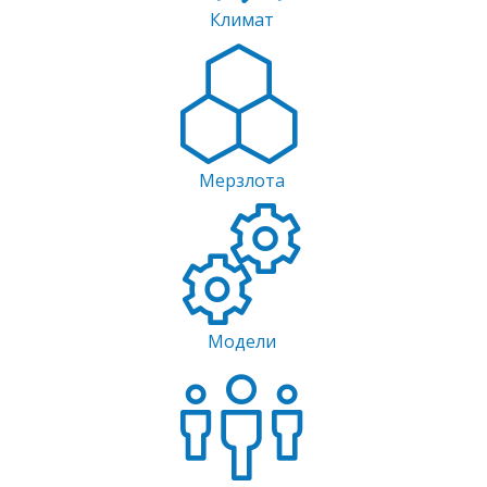
Климат
Мерзлота
Модели