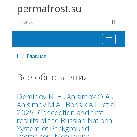
Перейти к основному содержанию
permafrost.su
Toggle
navigation
Главная
Все обновления
Demidov N. E., Anisimov O.A.,
Anisimov M.A., Borisik A.L. et al.
2025. Conception and first
results of the Russian National
System of Background
Permafrost Monitoring