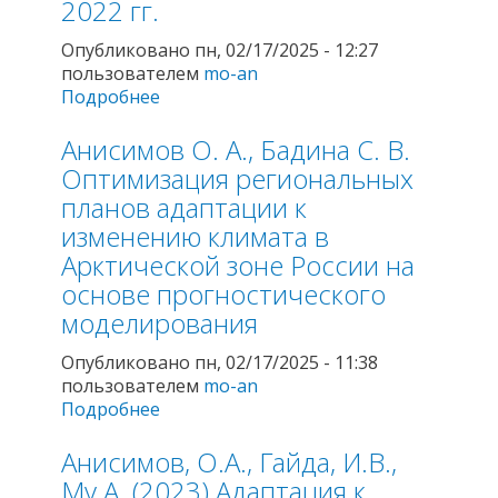
2022 гг.
Опубликовано пн, 02/17/2025 - 12:27
пользователем
mo-an
Подробнее
о Анисимов О. А. Ретроспективный
анализ несущей способности
Анисимов О. А., Бадина С. В.
многолетнемерзлых грунтов в
период интенсивного освоения
Оптимизация региональных
Арктики в 1950—2022 гг.
планов адаптации к
изменению климата в
Арктической зоне России на
основе прогностического
моделирования
Опубликовано пн, 02/17/2025 - 11:38
пользователем
mo-an
Подробнее
о Анисимов О. А., Бадина С. В.
Оптимизация региональных планов
Анисимов, О.А., Гайда, И.В.,
адаптации к изменению климата в
Арктической зоне России на основе
Му А. (2023) Адаптация к