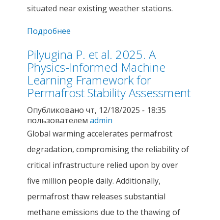
situated near existing weather stations.
Подробнее
о Demidov N. E., Anisimov O.A., Anisimov
M.A., Borisik A.L. et al. 2025. Conception
Pilyugina P. et al. 2025. A
and first results of the Russian National
System of Background Permafrost
Physics-Informed Machine
Monitoring
Learning Framework for
Permafrost Stability Assessment
Опубликовано чт, 12/18/2025 - 18:35
пользователем
admin
Global warming accelerates permafrost
degradation, compromising the reliability of
critical infrastructure relied upon by over
five million people daily. Additionally,
permafrost thaw releases substantial
methane emissions due to the thawing of