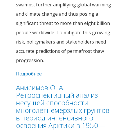
swamps, further amplifying global warming
and climate change and thus posing a
significant threat to more than eight billion
people worldwide. To mitigate this growing
risk, policymakers and stakeholders need
accurate predictions of permafrost thaw
progression.
Подробнее
о Pilyugina P. et al. 2025. A Physics-
Informed Machine Learning Framework
Анисимов О. А.
for Permafrost Stability Assessment
Ретроспективный анализ
несущей способности
многолетнемерзлых грунтов
в период интенсивного
освоения Арктики в 1950—